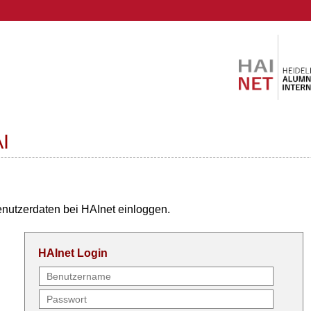
I
enutzerdaten bei HAInet einloggen.
HAInet Login