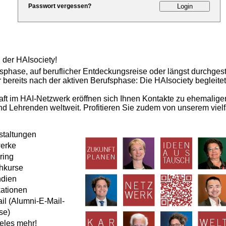
Passwort vergessen?
 der HAIsociety!
phase, auf beruflicher Entdeckungsreise oder längst durchgest
 bereits nach der aktiven Berufsphase: Die HAIsociety begleite
haft im HAI-Netzwerk eröffnen sich Ihnen Kontakte zu ehemalige
d Lehrenden weltweit. Profitieren Sie zudem von unserem vielfä
staltungen
erke
ring
hkurse
ndien
kationen
il (Alumni-E-Mail-
se)
eles mehr!